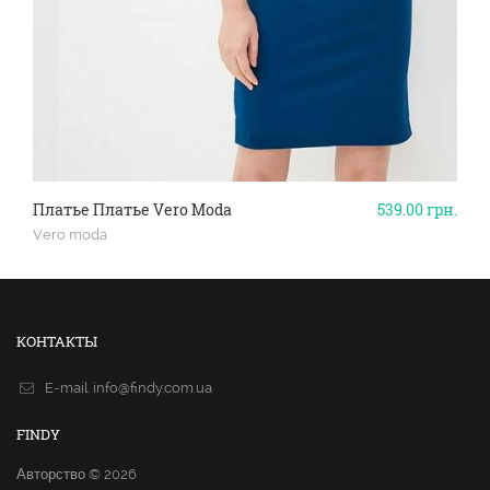
Платье Платье Vero Moda
539.00
грн.
Vero moda
КОНТАКТЫ
E-mail.
info@findy.com.ua
FINDY
Авторство © 2026