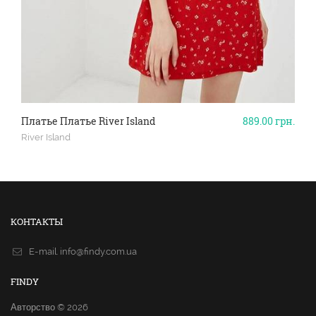
Платье Платье River Island
889.00
грн.
River Island
КОНТАКТЫ
E-mail.
info@findy.com.ua
FINDY
Авторство © 2026